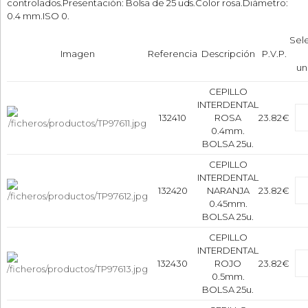
controlados.Presentación: Bolsa de 25 uds.Color rosa.Diámetro:
0.4 mm.ISO 0.
Sel
Imagen
Referencia
Descripción
P.V.P.
un
CEPILLO
INTERDENTAL
132410
ROSA
23.82€
0.4mm.
BOLSA 25u.
CEPILLO
INTERDENTAL
132420
NARANJA
23.82€
0.45mm.
BOLSA 25u.
CEPILLO
INTERDENTAL
132430
ROJO
23.82€
0.5mm.
BOLSA 25u.