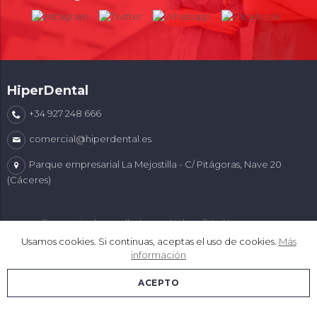
HiperDental
+34 927 248 666
comercial@hiperdental.es
Parque empresarial La Mejostilla - C/ Pitágoras, Nave 20
(Cáceres)
Comercio desarrollado con
Linkasoft LeKommerce
Usamos cookies. Si continuas, aceptas el uso de cookies.
Más
información
ACEPTO