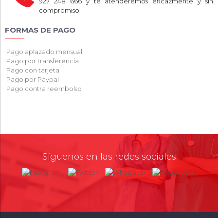
927 248 666 y te atenderemos eficazmente y sin
compromiso.
FORMAS DE PAGO
Pago aplazado mensual
Pago por transferencia
Pago con tarjeta
Pago por Paypal
Pago contra reembolso
Síguenos en las redes sociales: