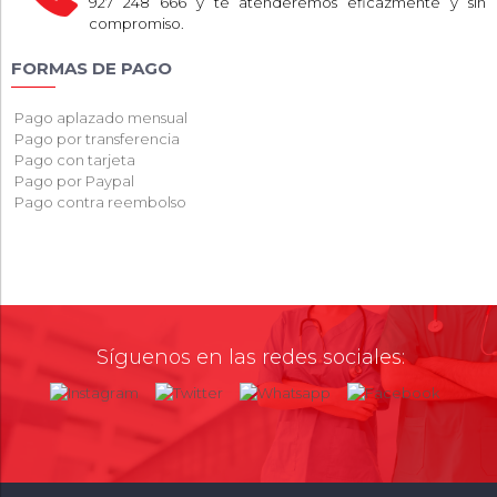
927 248 666 y te atenderemos eficazmente y sin
compromiso.
FORMAS DE PAGO
Pago aplazado mensual
Pago por transferencia
Pago con tarjeta
Pago por Paypal
Pago contra reembolso
Síguenos en las redes sociales: