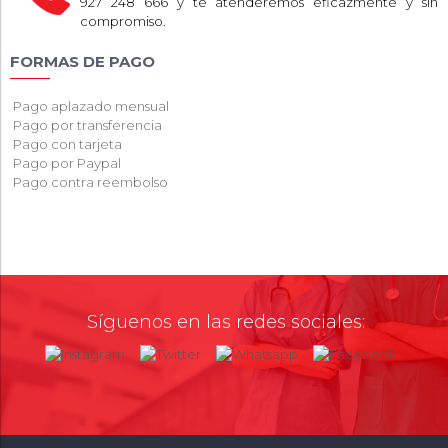
927 248 666 y te atenderemos eficazmente y sin
compromiso.
FORMAS DE PAGO
Pago aplazado mensual
Pago por transferencia
Pago con tarjeta
Pago por Paypal
Pago contra reembolso
Síguenos en las redes sociales: