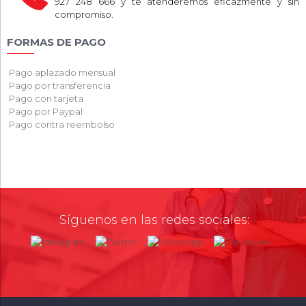
927 248 666 y te atenderemos eficazmente y sin
compromiso.
FORMAS DE PAGO
Pago aplazado mensual
Pago por transferencia
Pago con tarjeta
Pago por Paypal
Pago contra reembolso
Síguenos en las redes sociales: