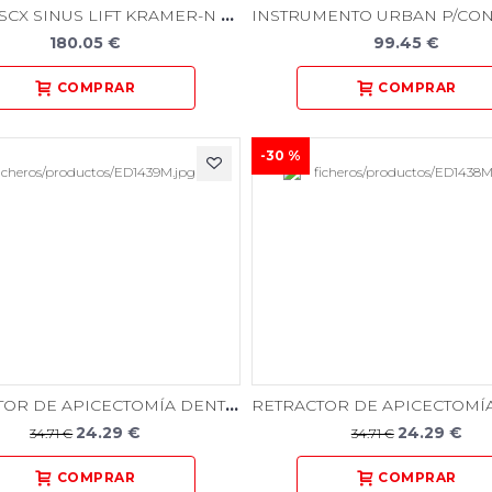
IMP6577SCX SINUS LIFT KRAMER-N CURVO LINEA BLACK
180.05 €
99.45 €
-30 %
RETRACTOR DE APICECTOMÍA DENTADO 45 GRADO
24.29 €
24.29 €
34.71 €
34.71 €