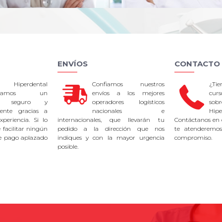
ENVÍOS
CONTACTO
 Hiperdental
Confiamos nuestros
¿Ti
tizamos un
envíos a los mejores
curs
so seguro y
operadores logísticos
sob
rente gracias a
nacionales e
Hipe
periencia. Si lo
internacionales, que llevarán tu
Contáctanos en 
facilitar ningún
pedido a la dirección que nos
te atenderemos
e pago aplazado
indiques y con la mayor urgencia
compromiso.
posible.