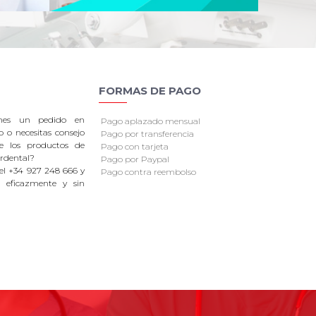
FORMAS DE PAGO
enes un pedido en
Pago aplazado mensual
o o necesitas consejo
Pago por transferencia
re los productos de
Pago con tarjeta
rdental?
Pago por Paypal
el +34 927 248 666 y
Pago contra reembolso
 eficazmente y sin