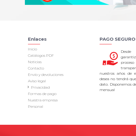
Enlaces
PAGO SEGURO
Inicio
Desde
Catálogos PDF
garan
Noticias
proce
transpa
Contacto
nuestros años de ex
Envío y devoluciones
desea no tendrá que 
Aviso legal
dato. Disponemos d
Privacidad
mensual
Formas de pago
Nuestra empresa
Personal