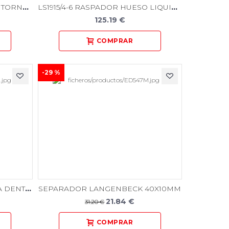
INSTRUMENTO URBAN P/CONTORNEADO DE HUESO
LS1915/4-6 RASPADOR HUESO LIQUID STEEL
125.19 €
-29 %
RETRACTOR DE APICECTOMÍA DENTADO 90 GRADO
SEPARADOR LANGENBECK 40X10MM
21.84 €
31.20 €