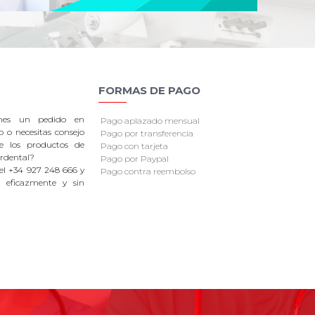
FORMAS DE PAGO
enes un pedido en
Pago aplazado mensual
o o necesitas consejo
Pago por transferencia
re los productos de
Pago con tarjeta
rdental?
Pago por Paypal
el +34 927 248 666 y
Pago contra reembolso
 eficazmente y sin