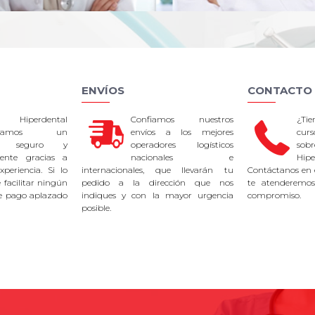
ENVÍOS
CONTACTO
 Hiperdental
Confiamos nuestros
¿Ti
tizamos un
envíos a los mejores
curs
so seguro y
operadores logísticos
sob
rente gracias a
nacionales e
Hipe
periencia. Si lo
internacionales, que llevarán tu
Contáctanos en 
facilitar ningún
pedido a la dirección que nos
te atenderemos
e pago aplazado
indiques y con la mayor urgencia
compromiso.
posible.