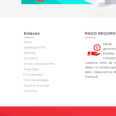
Enlaces
PAGO SEGURO
Inicio
Desde
Catálogos PDF
garan
Noticias
proce
transpa
Contacto
nuestros años de ex
Envío y devoluciones
desea no tendrá que 
Aviso legal
dato. Disponemos d
Privacidad
mensual
Formas de pago
Nuestra empresa
Personal