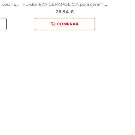
Pulidor EXA CERAPOL C.A para cerámica 12 Unidades
Pulidor EXA CERAPOL C.A para cerámica 12 Unidades
28.94 €