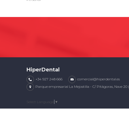
HiperDental
+34 927 248 666
comercial@hiperdental.es
Parque empresarial La Mejostilla - C/ Pitágoras, Nave 20 
Select Language
▼