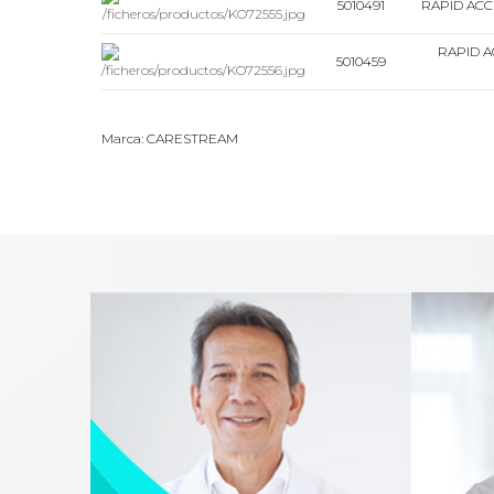
5010491
RAPID ACC
RAPID 
5010459
Marca: CARESTREAM