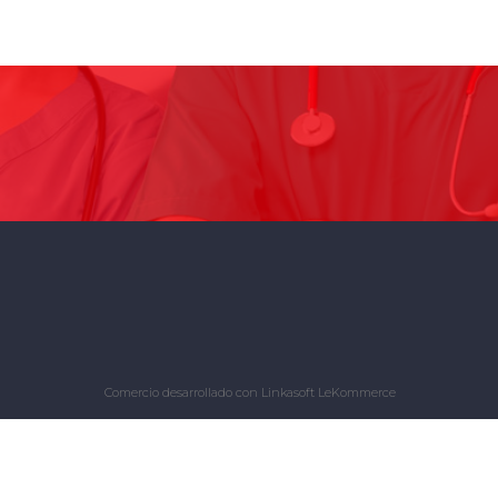
Comercio desarrollado con
Linkasoft LeKommerce