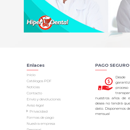
Enlaces
PAGO SEGURO
Inicio
Desde
Catálogos PDF
garan
Noticias
proce
transpa
Contacto
nuestros años de ex
Envío y devoluciones
desea no tendrá que 
Aviso legal
dato. Disponemos d
Privacidad
mensual
Formas de pago
Nuestra empresa
Personal