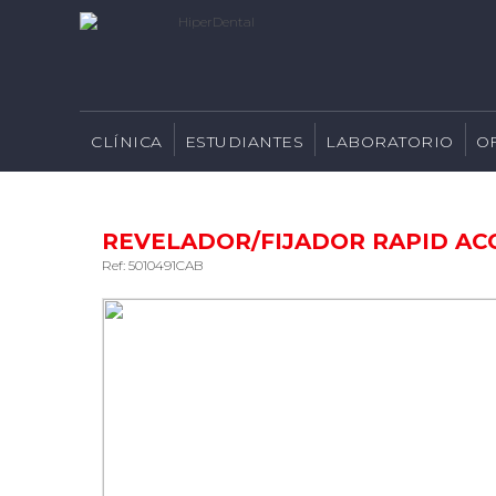
CLÍNICA
ESTUDIANTES
LABORATORIO
O
REVELADOR/FIJADOR RAPID ACC
Ref: 5010491CAB