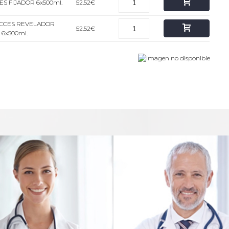
ES FIJADOR 6x500ml.
52.52€
ACCES REVELADOR
52.52€
6x500ml.