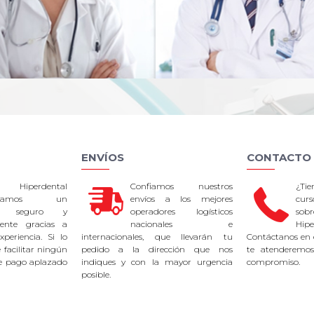
ENVÍOS
CONTACTO
 Hiperdental
Confiamos nuestros
¿Ti
tizamos un
envíos a los mejores
curs
so seguro y
operadores logísticos
sob
rente gracias a
nacionales e
Hipe
periencia. Si lo
internacionales, que llevarán tu
Contáctanos en 
facilitar ningún
pedido a la dirección que nos
te atenderemos
e pago aplazado
indiques y con la mayor urgencia
compromiso.
posible.