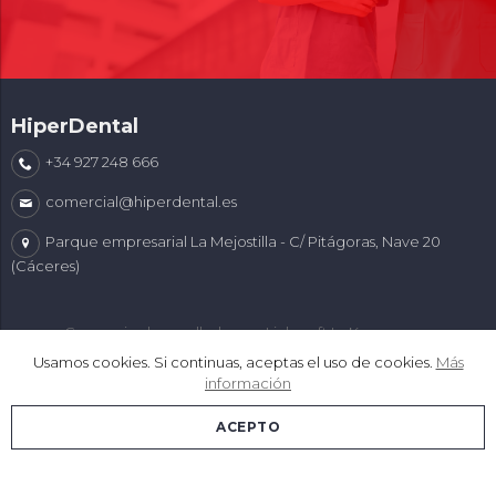
HiperDental
+34 927 248 666
comercial@hiperdental.es
Parque empresarial La Mejostilla - C/ Pitágoras, Nave 20
(Cáceres)
Comercio desarrollado con
Linkasoft LeKommerce
Usamos cookies. Si continuas, aceptas el uso de cookies.
Más
información
ACEPTO