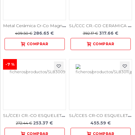
Metal Cerámica Cr-Co Magnum Splendidum
SL/CCC CR.-CO CERAMICA 1000GR. (NUEVO)
286.65 €
317.66 €
409.50 €
392.17 €
-7 %
SL/CCEI CR.-CO ESQUELETICOS PASTILLAS 1000GR. (NUEVO)
SL/CCES CR-CO ESQUELETICOS GRANALLA 1000GR. (NUEVO)
253.37 €
455.59 €
272.44 €