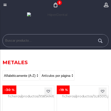
0
METALES
-30 %
-19 %