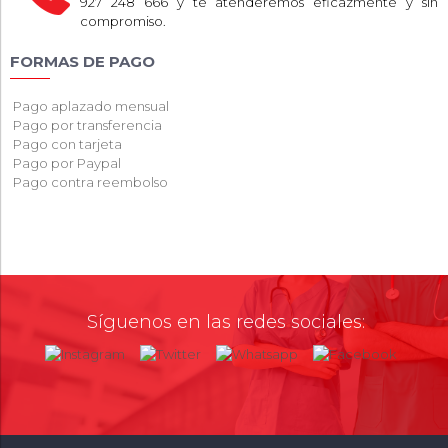
927 248 666 y te atenderemos eficazmente y sin
compromiso.
FORMAS DE PAGO
Pago aplazado mensual
Pago por transferencia
Pago con tarjeta
Pago por Paypal
Pago contra reembolso
Síguenos en las redes sociales: