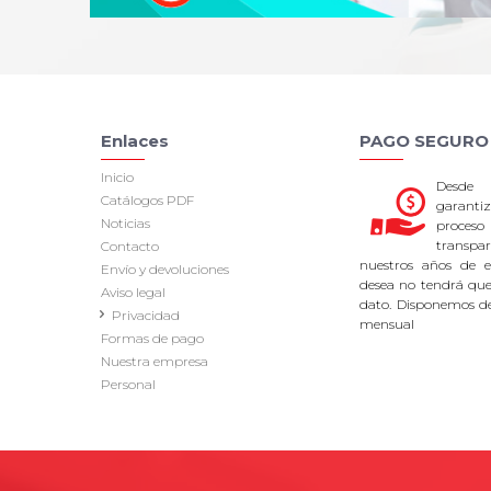
Enlaces
PAGO SEGURO
Inicio
Desde
Catálogos PDF
garan
Noticias
proce
transpa
Contacto
nuestros años de ex
Envío y devoluciones
desea no tendrá que 
Aviso legal
dato. Disponemos d
Privacidad
mensual
Formas de pago
Nuestra empresa
Personal