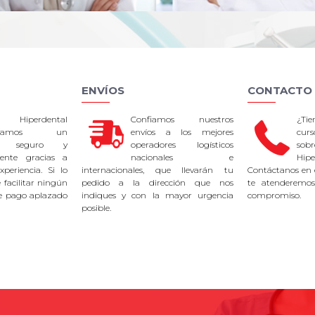
ENVÍOS
CONTACTO
 Hiperdental
Confiamos nuestros
¿Ti
tizamos un
envíos a los mejores
curs
so seguro y
operadores logísticos
sob
rente gracias a
nacionales e
Hipe
periencia. Si lo
internacionales, que llevarán tu
Contáctanos en 
facilitar ningún
pedido a la dirección que nos
te atenderemos
e pago aplazado
indiques y con la mayor urgencia
compromiso.
posible.