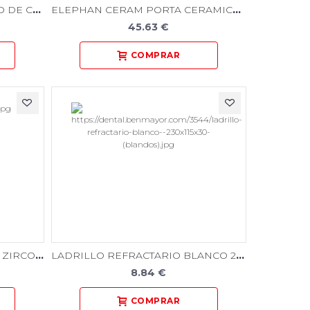
BANDEJA ROSA PARA HORNO DE CERAMICA CON PINES
ELEPHAN CERAM PORTA CERAMICA CUADRADO 2U + 10 PINES SURTIDOS
45.63 €
ELEPHAN ZIR ESPIGAS PARA ZIRCONIO SURTIDOS 6U ( 2XA 2XB 2XC)
LADRILLO REFRACTARIO BLANCO 230X115X30 (BLANDOS)
8.84 €