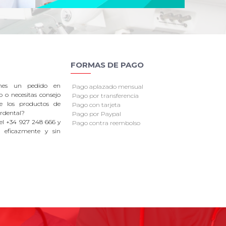
FORMAS DE PAGO
enes un pedido en
Pago aplazado mensual
o o necesitas consejo
Pago por transferencia
re los productos de
Pago con tarjeta
rdental?
Pago por Paypal
el +34 927 248 666 y
Pago contra reembolso
 eficazmente y sin