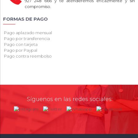
927 248 666 y te atenderemos eficazmente y sin
compromiso.
FORMAS DE PAGO
Pago aplazado mensual
Pago por transferencia
Pago con tarjeta
Pago por Paypal
Pago contra reembolso
Síguenos en las redes sociales: