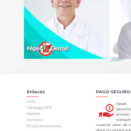
Enlaces
PAGO SEGURO
Inicio
Desde
Catálogos PDF
garan
Noticias
proce
transpa
Contacto
nuestros años de ex
Envío y devoluciones
desea no tendrá que 