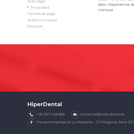
Aviso legal
dato. Disponemos d
Privacidad
mensual
Formas de pago
Nuestra empresa
Personal
HiperDental
+34 927 248 666
comercial@hiperdental.es
Parque empresarial La Mejostilla - C/ Pitágoras, Nave 20 