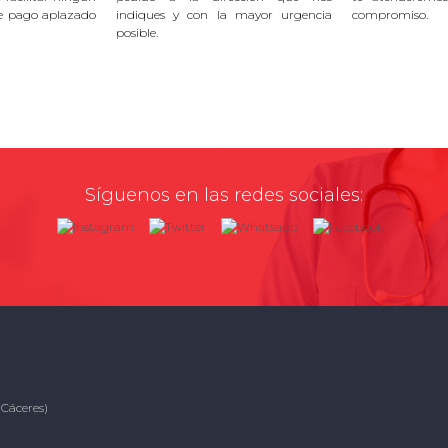
e pago aplazado
indiques y con la mayor urgencia
compromiso.
posible.
Síguenos en las redes sociales:
(Cáceres)