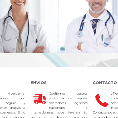
ENVÍOS
CONTACTO
 Hiperdental
Confiamos nuestros
¿Ti
tizamos un
envíos a los mejores
curs
so seguro y
operadores logísticos
sob
rente gracias a
nacionales e
Hipe
periencia. Si lo
internacionales, que llevarán tu
Contáctanos en 
facilitar ningún
pedido a la dirección que nos
te atenderemos