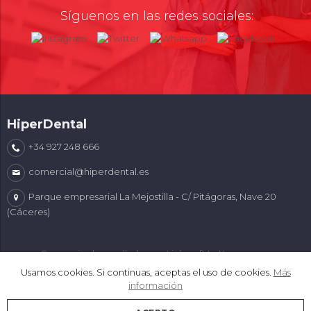
Síguenos en las redes sociales:
HiperDental
+34 927 248 666
comercial@hiperdental.es
Parque empresarial La Mejostilla - C/ Pitágoras, Nave 20
(Cáceres)
Comercio desarrollado con
Linkasoft LeKommerce
Usamos cookies. Si continuas, aceptas el uso de cookies.
Más
información