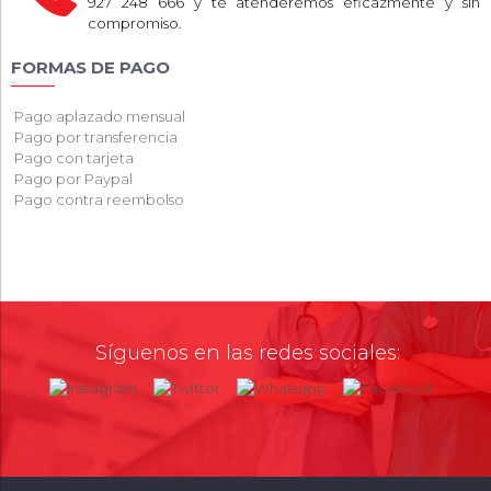
927 248 666 y te atenderemos eficazmente y sin
compromiso.
FORMAS DE PAGO
Pago aplazado mensual
Pago por transferencia
Pago con tarjeta
Pago por Paypal
Pago contra reembolso
Síguenos en las redes sociales: