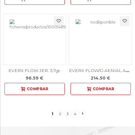
EVERX FLOW/G-AENIAL ACHORD STARTER KIT JER.---
EVERX FLOW JER. 3,7gr.
96.59 €
214.50 €
1
2
3
4