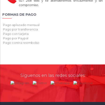
927 248 666 y te atenderemos eficazmente y sin
compromiso.
FORMAS DE PAGO
Pago aplazado mensual
Pago por transferencia
Pago con tarjeta
Pago por Paypal
Pago contra reembolso
Síguenos en las redes sociales: