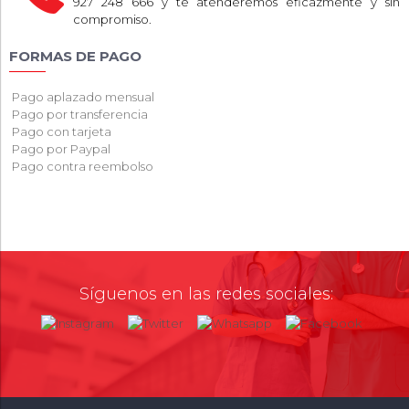
927 248 666 y te atenderemos eficazmente y sin
compromiso.
FORMAS DE PAGO
Pago aplazado mensual
Pago por transferencia
Pago con tarjeta
Pago por Paypal
Pago contra reembolso
Síguenos en las redes sociales: