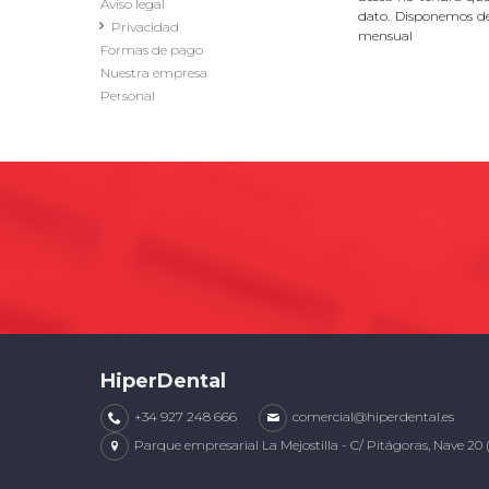
Aviso legal
dato. Disponemos d
Privacidad
mensual
Formas de pago
Nuestra empresa
Personal
HiperDental
+34 927 248 666
comercial@hiperdental.es
Parque empresarial La Mejostilla - C/ Pitágoras, Nave 20 