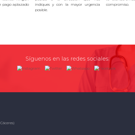
e pago aplazado
indiques y con la mayor urgencia
compromiso.
posible.
Síguenos en las redes sociales:
(Cáceres)