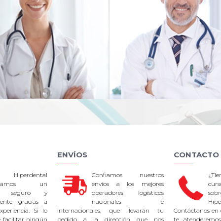
ENVÍOS
CONTACTO
 Hiperdental
Confiamos nuestros
¿Ti
tizamos un
envíos a los mejores
curs
so seguro y
operadores logísticos
sob
rente gracias a
nacionales e
Hipe
periencia. Si lo
internacionales, que llevarán tu
Contáctanos en 
facilitar ningún
pedido a la dirección que nos
te atenderemos