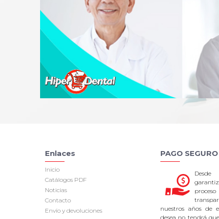
Enlaces
PAGO SEGURO
Inicio
Desde
Catálogos PDF
garan
Noticias
proce
transpa
Contacto
nuestros años de ex
Envío y devoluciones
desea no tendrá que 