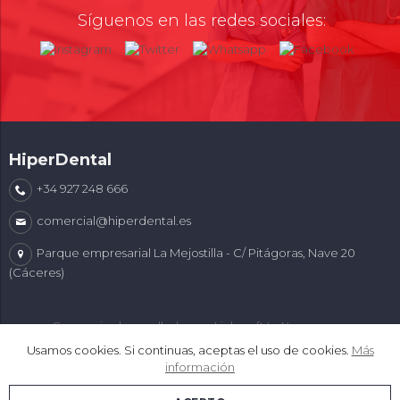
Síguenos en las redes sociales:
HiperDental
+34 927 248 666
comercial@hiperdental.es
Parque empresarial La Mejostilla - C/ Pitágoras, Nave 20
(Cáceres)
Comercio desarrollado con
Linkasoft LeKommerce
Usamos cookies. Si continuas, aceptas el uso de cookies.
Más
información