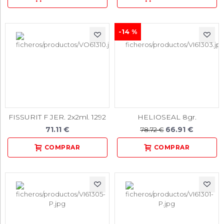
-14 %
FISSURIT F JER. 2x2ml. 1292
HELIOSEAL 8gr.
71.11 €
66.91 €
78.72 €