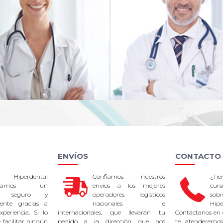
ENVÍOS
CONTACTO
 Hiperdental
Confiamos nuestros
¿Ti
tizamos un
envíos a los mejores
curs
so seguro y
operadores logísticos
sob
rente gracias a
nacionales e
Hipe
periencia. Si lo
internacionales, que llevarán tu
Contáctanos en 
facilitar ningún
pedido a la dirección que nos
te atenderemos