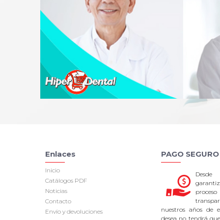
Enlaces
PAGO SEGURO
Inicio
Desde
Catálogos PDF
garan
Noticias
proce
transpa
Contacto
nuestros años de ex
Envío y devoluciones
desea no tendrá que 