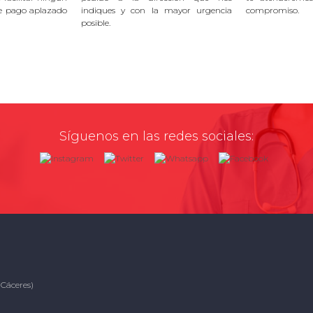
e pago aplazado
indiques y con la mayor urgencia
compromiso.
posible.
Síguenos en las redes sociales:
(Cáceres)