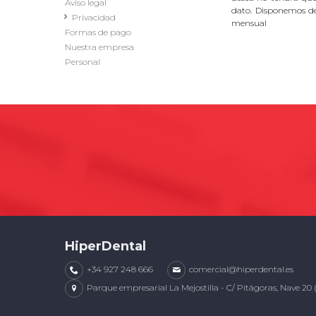
Aviso legal
dato. Disponemos d
Privacidad
mensual
Formas de pago
Nuestra empresa
Personal
HiperDental
+34 927 248 666
comercial@hiperdental.es
Parque empresarial La Mejostilla - C/ Pitágoras, Nave 20 