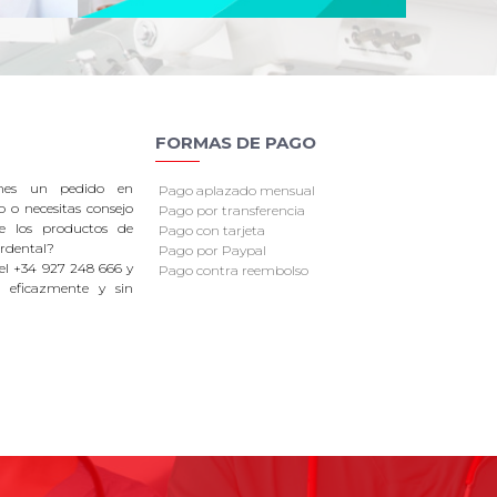
FORMAS DE PAGO
enes un pedido en
Pago aplazado mensual
o o necesitas consejo
Pago por transferencia
re los productos de
Pago con tarjeta
rdental?
Pago por Paypal
el +34 927 248 666 y
Pago contra reembolso
 eficazmente y sin