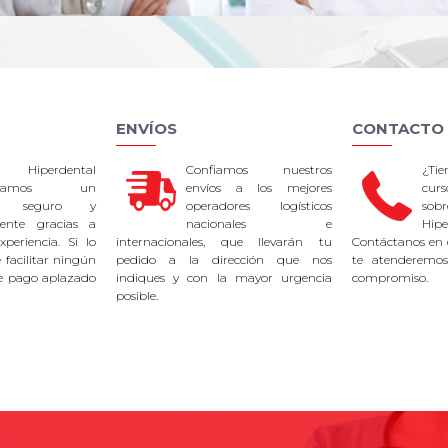
ENVÍOS
CONTACTO
 Hiperdental
Confiamos nuestros
¿Ti
tizamos un
envíos a los mejores
curs
so seguro y
operadores logísticos
sob
rente gracias a
nacionales e
Hipe
periencia. Si lo
internacionales, que llevarán tu
Contáctanos en 
facilitar ningún
pedido a la dirección que nos
te atenderemos
e pago aplazado
indiques y con la mayor urgencia
compromiso.
posible.