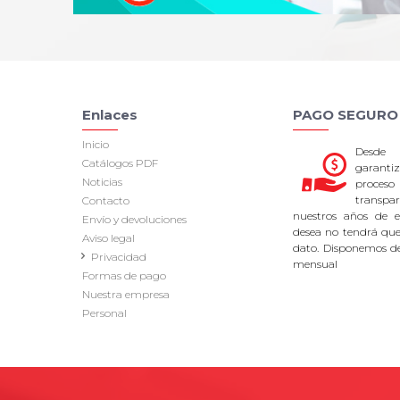
Enlaces
PAGO SEGURO
Inicio
Desde
Catálogos PDF
garan
Noticias
proce
transpa
Contacto
nuestros años de ex
Envío y devoluciones
desea no tendrá que 
Aviso legal
dato. Disponemos d
Privacidad
mensual
Formas de pago
Nuestra empresa
Personal