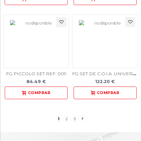
FG SET DE C.O.I.A. UNIVERSIDAD DE MURCIA
FG PICCOLO SET REF. 009
84.49 €
122.20 €
1
2
3