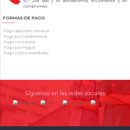
927 248 666 y te atenderemos eficazmente y sin
compromiso.
FORMAS DE PAGO
Pago aplazado mensual
Pago por transferencia
Pago con tarjeta
Pago por Paypal
Pago contra reembolso
Síguenos en las redes sociales: