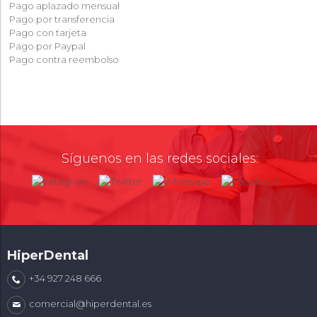
Pago aplazado mensual
Pago por transferencia
Pago con tarjeta
Pago por Paypal
Pago contra reembolso
Síguenos en las redes sociales:
HiperDental
+34 927 248 666
comercial@hiperdental.es