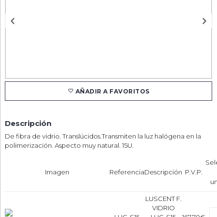
AÑADIR A FAVORITOS
Descripción
De fibra de vidrio. Translúcidos.Transmiten la luz halógena en la
polimerización. Aspecto muy natural. 15U.
Sel
Imagen
Referencia
Descripción
P.V.P.
u
LUSCENT F.
VIDRIO