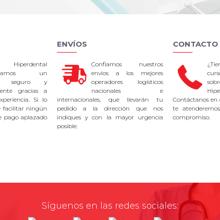
ENVÍOS
CONTACTO
 Hiperdental
Confiamos nuestros
¿Ti
tizamos un
envíos a los mejores
curs
so seguro y
operadores logísticos
sob
rente gracias a
nacionales e
Hipe
periencia. Si lo
internacionales, que llevarán tu
Contáctanos en 
facilitar ningún
pedido a la dirección que nos
te atenderemos
e pago aplazado
indiques y con la mayor urgencia
compromiso.
posible.
Síguenos en las redes sociales: