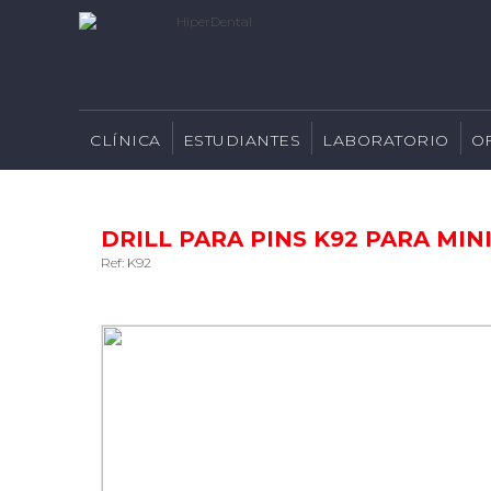
CLÍNICA
ESTUDIANTES
LABORATORIO
O
DRILL PARA PINS K92 PARA MINI
Ref: K92