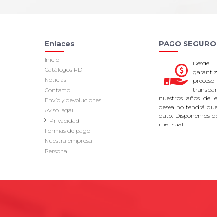
Enlaces
PAGO SEGURO
Inicio
Desde
Catálogos PDF
garan
Noticias
proce
transpa
Contacto
nuestros años de ex
Envío y devoluciones
desea no tendrá que 
Aviso legal
dato. Disponemos d
Privacidad
mensual
Formas de pago
Nuestra empresa
Personal