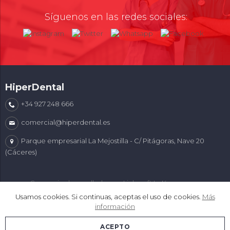
Síguenos en las redes sociales:
HiperDental
+34 927 248 666
comercial@hiperdental.es
Parque empresarial La Mejostilla - C/ Pitágoras, Nave 20
(Cáceres)
Comercio desarrollado con
Linkasoft LeKommerce
Usamos cookies. Si continuas, aceptas el uso de cookies.
Más
información
ACEPTO