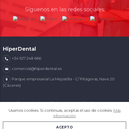
Síguenos en las redes sociales:
HiperDental
+34 927 248 666
comercial@hiperdental.es
Parque empresarial La Mejostilla - C/ Pitágoras, Nave 20
(Cáceres)
Comercio desarrollado con
Linkasoft LeKommerce
Usamos cookies. Si continuas, aceptas el uso de cookies.
Más
información
ACEPTO