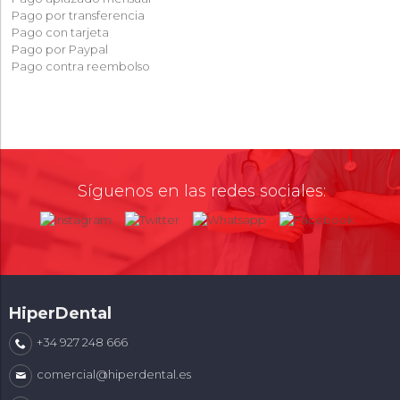
Pago por transferencia
Pago con tarjeta
Pago por Paypal
Pago contra reembolso
Síguenos en las redes sociales:
HiperDental
+34 927 248 666
comercial@hiperdental.es