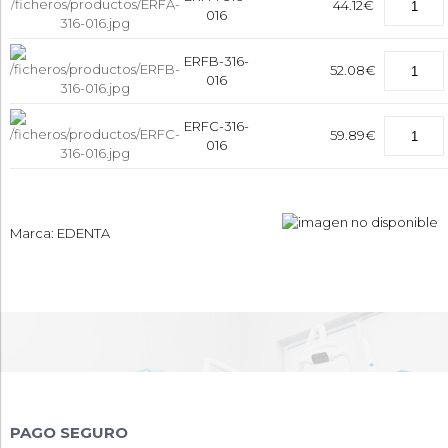
44.12€
016
ERFB-316-
52.08€
016
ERFC-316-
59.89€
016
Marca: EDENTA
PAGO SEGURO