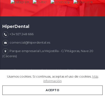
HiperDental
+34 927 248 666
comercial@hiperdental.es
Parque empresarial La Mejostilla - C/ Pitágoras, Nave 20
(Cáceres)
Comercio desarrollado con
Linkasoft LeKommerce
Usamos cookies. Si continuas, aceptas el uso de cookies.
Más
información
ACEPTO