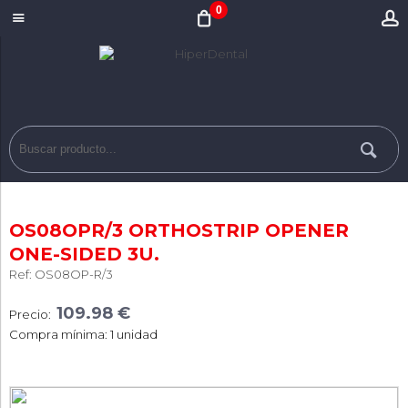
0
OS08OPR/3 ORTHOSTRIP OPENER
ONE-SIDED 3U.
Ref: OS08OP-R/3
109.98 €
Precio:
Compra mínima: 1 unidad