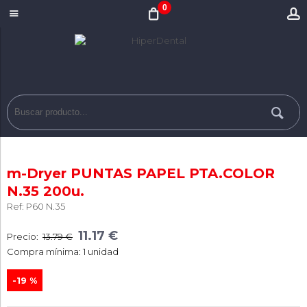
0
m-Dryer PUNTAS PAPEL PTA.COLOR
N.35 200u.
Ref: P60 N.35
11.17 €
Precio:
13.79 €
Compra mínima: 1 unidad
-19 %