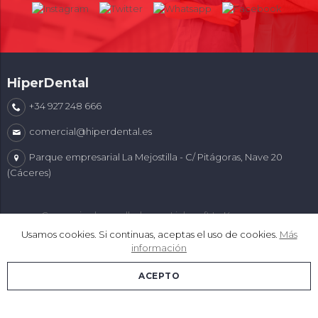
HiperDental
+34 927 248 666
comercial@hiperdental.es
Parque empresarial La Mejostilla - C/ Pitágoras, Nave 20
(Cáceres)
Comercio desarrollado con
Linkasoft LeKommerce
Usamos cookies. Si continuas, aceptas el uso de cookies.
Más
información
ACEPTO