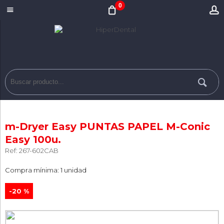
0
m-Dryer Easy PUNTAS PAPEL M-Conic
Easy 100u.
Ref: 267-602CAB
Compra mínima: 1 unidad
-20 %