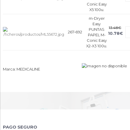
Conic Easy
X5 100u.
m-Dryer
Easy
13.48€
PUNTAS
267-692
10.78€
PAPEL M-
Conic Easy
X2-X3 100u.
Marca: MEDICALINE
PAGO SEGURO