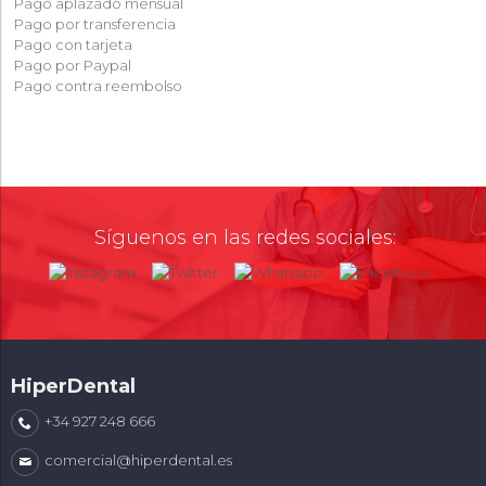
Pago aplazado mensual
Pago por transferencia
Pago con tarjeta
Pago por Paypal
Pago contra reembolso
Síguenos en las redes sociales:
HiperDental
+34 927 248 666
comercial@hiperdental.es