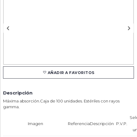
AÑADIR A FAVORITOS
Descripción
Máxima absorción.Caja de 100 unidades. Estériles con rayos
gamma.
Sel
Imagen
Referencia
Descripción
P.V.P.
u