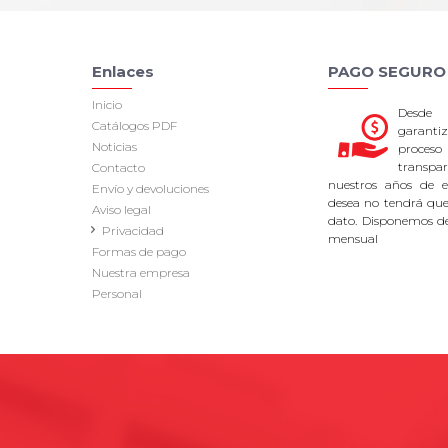
Enlaces
PAGO SEGURO
Inicio
Desde
Catálogos PDF
garan
Noticias
proce
transpa
Contacto
nuestros años de ex
Envío y devoluciones
desea no tendrá que 
Aviso legal
dato. Disponemos d
Privacidad
mensual
Formas de pago
Nuestra empresa
Personal