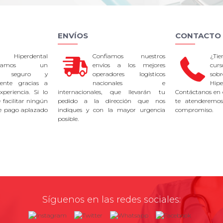
ENVÍOS
CONTACTO
 Hiperdental
Confiamos nuestros
¿Ti
tizamos un
envíos a los mejores
curs
so seguro y
operadores logísticos
sob
rente gracias a
nacionales e
Hipe
periencia. Si lo
internacionales, que llevarán tu
Contáctanos en 
facilitar ningún
pedido a la dirección que nos
te atenderemos
e pago aplazado
indiques y con la mayor urgencia
compromiso.
posible.
Síguenos en las redes sociales: