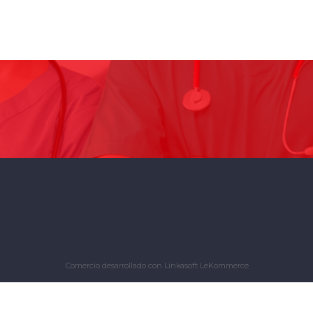
Comercio desarrollado con
Linkasoft LeKommerce