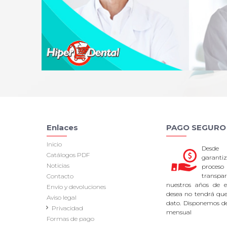
Enlaces
PAGO SEGURO
Inicio
Desde
Catálogos PDF
garan
Noticias
proce
transpa
Contacto
nuestros años de ex
Envío y devoluciones
desea no tendrá que 
Aviso legal
dato. Disponemos d
Privacidad
mensual
Formas de pago