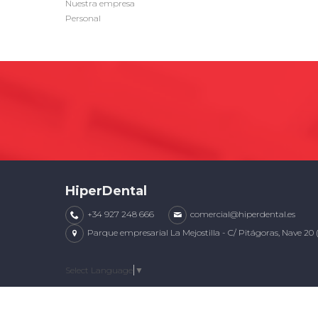
Nuestra empresa
Personal
HiperDental
+34 927 248 666
comercial@hiperdental.es
Parque empresarial La Mejostilla - C/ Pitágoras, Nave 20 
Select Language
▼