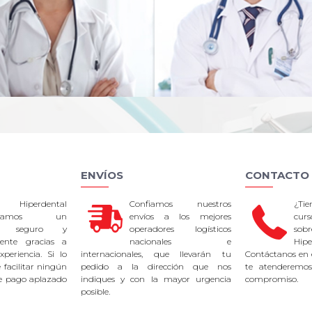
ENVÍOS
CONTACTO
 Hiperdental
Confiamos nuestros
¿Ti
tizamos un
envíos a los mejores
curs
so seguro y
operadores logísticos
sob
rente gracias a
nacionales e
Hipe
periencia. Si lo
internacionales, que llevarán tu
Contáctanos en 
facilitar ningún
pedido a la dirección que nos
te atenderemos
e pago aplazado
indiques y con la mayor urgencia
compromiso.
posible.