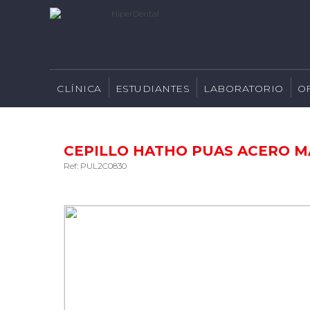
CLÍNICA
ESTUDIANTES
LABORATORIO
O
CEPILLO HATHO PUAS ACERO MA
Ref: PUL2C0830