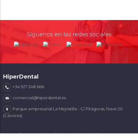
Síguenos en las redes sociales:
HiperDental
+34 927 248 666
comercial@hiperdental.es
Parque empresarial La Mejostilla - C/ Pitágoras, Nave 20
(Cáceres)
Comercio desarrollado con
Linkasoft LeKommerce