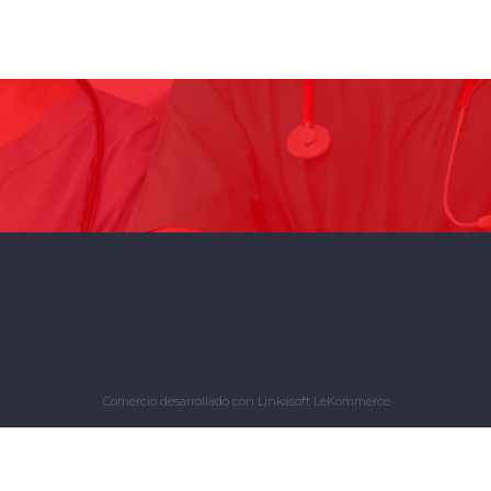
Comercio desarrollado con
Linkasoft LeKommerce