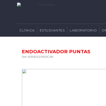
CLÍNICA
ESTUDIANTES
LABORATORIO
O
ENDOACTIVADOR PUNTAS
Ref: A091302201500CAB