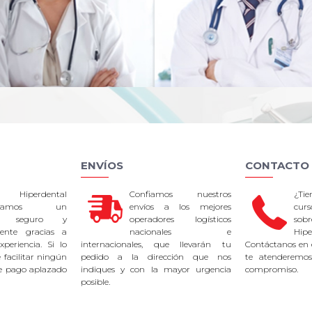
ENVÍOS
CONTACTO
 Hiperdental
Confiamos nuestros
¿Ti
tizamos un
envíos a los mejores
curs
so seguro y
operadores logísticos
sob
rente gracias a
nacionales e
Hipe
periencia. Si lo
internacionales, que llevarán tu
Contáctanos en 
facilitar ningún
pedido a la dirección que nos
te atenderemos
e pago aplazado
indiques y con la mayor urgencia
compromiso.
posible.