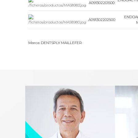
A091302201500
ENDOAC
A091302202500
Marca: DENTSPLY MAILLEFER