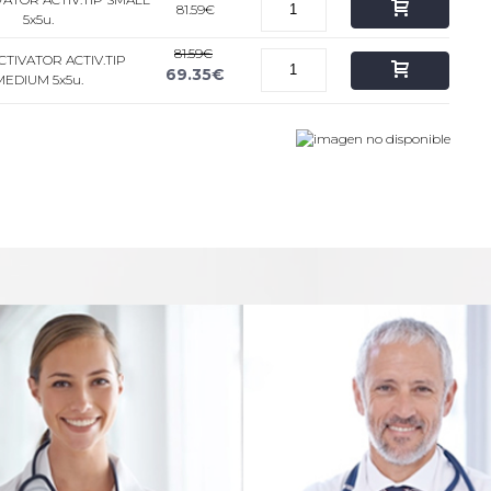
81.59€
5x5u.
81.59€
TIVATOR ACTIV.TIP
69.35€
MEDIUM 5x5u.