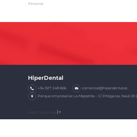
Personal
HiperDental
+34 927 248 666
comercial@hiperdental.es
Parque empresarial La Mejostilla - C/ Pitágoras, Nave 20 
Select Language
▼