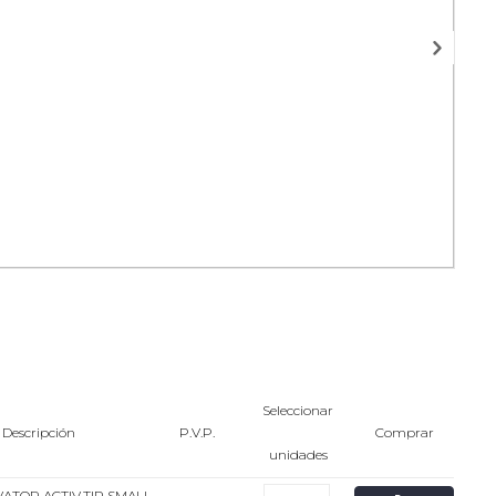
Seleccionar
Descripción
P.V.P.
Comprar
unidades
ATOR ACTIV.TIP SMALL