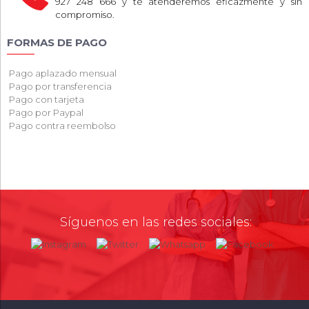
927 248 666 y te atenderemos eficazmente y sin
compromiso.
FORMAS DE PAGO
Pago aplazado mensual
Pago por transferencia
Pago con tarjeta
Pago por Paypal
Pago contra reembolso
Síguenos en las redes sociales: