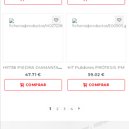
H9738 PIEDRA DIAMANTADA 1u.
KIT Pulidores PRÓTESIS PM
47.71 €
59.02 €
1
2
3
4