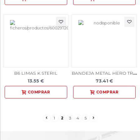
BANDEJA METAL HERO TRAY 642
B6 LIMAS K STERIL
13.55 €
73.41 €
1
2
3
4
5