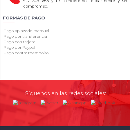
927 248 666 y te atenderemos eficazmente y sin
compromiso.
FORMAS DE PAGO
Pago aplazado mensual
Pago por transferencia
Pago con tarjeta
Pago por Paypal
Pago contra reembolso
Síguenos en las redes sociales: