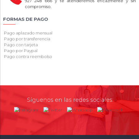
927 248 666 y te atenderemos eficazmente y sin
compromiso.
FORMAS DE PAGO
Pago aplazado mensual
Pago por transferencia
Pago con tarjeta
Pago por Paypal
Pago contra reembolso
Síguenos en las redes sociales: