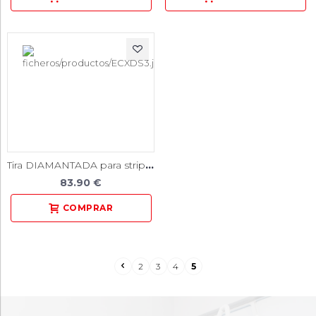
Tira DIAMANTADA para stripping / grano Superfino / 10 unidades
83.90 €
2
3
4
5