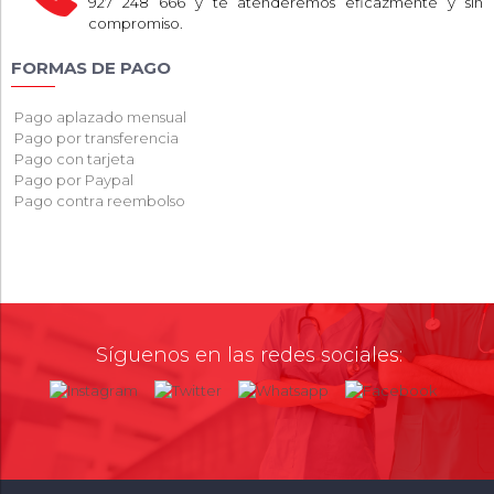
927 248 666 y te atenderemos eficazmente y sin
compromiso.
FORMAS DE PAGO
Pago aplazado mensual
Pago por transferencia
Pago con tarjeta
Pago por Paypal
Pago contra reembolso
Síguenos en las redes sociales: