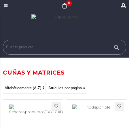
0
CUÑAS Y MATRICES