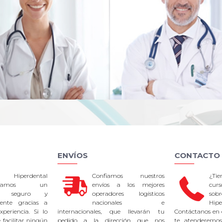
ENVÍOS
CONTACTO
 Hiperdental
Confiamos nuestros
¿Ti
tizamos un
envíos a los mejores
curs
so seguro y
operadores logísticos
sob
rente gracias a
nacionales e
Hipe
periencia. Si lo
internacionales, que llevarán tu
Contáctanos en 
facilitar ningún
pedido a la dirección que nos
te atenderemos