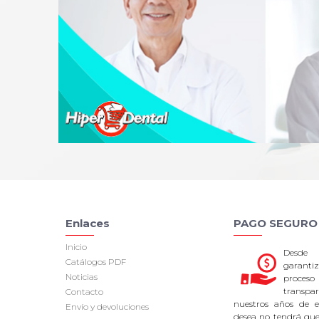
Enlaces
PAGO SEGURO
Inicio
Desde
Catálogos PDF
garan
Noticias
proce
transpa
Contacto
nuestros años de ex
Envío y devoluciones
desea no tendrá que 