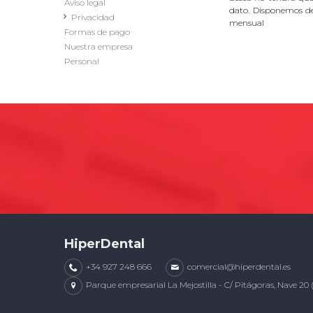
Aviso legal
dato. Disponemos d
Privacidad
mensual
Formas de pago
Nuestra empresa
Personal
HiperDental
+34 927 248 666
comercial@hiperdental.es
Parque empresarial La Mejostilla - C/ Pitágoras, Nave 20 