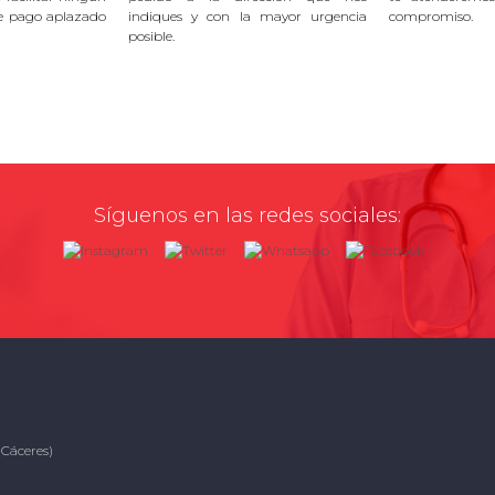
e pago aplazado
indiques y con la mayor urgencia
compromiso.
posible.
Síguenos en las redes sociales:
(Cáceres)