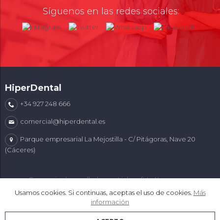
Síguenos en las redes sociales:
HiperDental
+34 927 248 666
comercial@hiperdental.es
Parque empresarial La Mejostilla - C/ Pitágoras, Nave 20
(Cáceres)
Comercio desarrollado con
Linkasoft LeKommerce
Usamos cookies. Si continuas, aceptas el uso de cookies.
Más
información