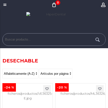
0
DESECHABLE
-24 %
-20 %