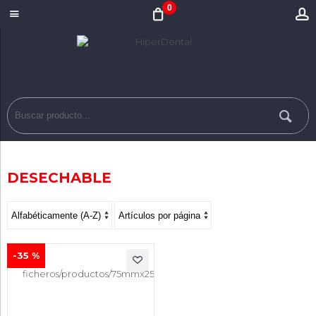
0
DESECHABLE
-35 %