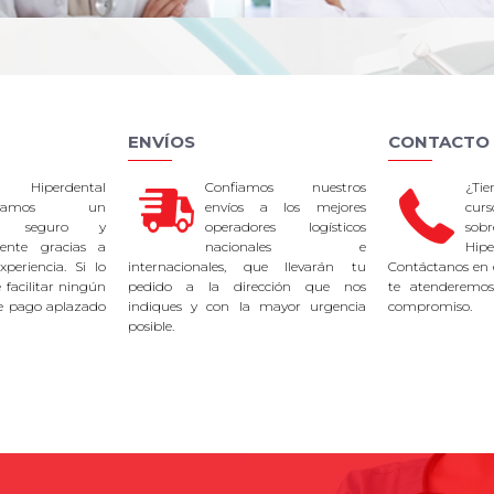
ENVÍOS
CONTACTO
 Hiperdental
Confiamos nuestros
¿Ti
tizamos un
envíos a los mejores
curs
so seguro y
operadores logísticos
sob
rente gracias a
nacionales e
Hipe
periencia. Si lo
internacionales, que llevarán tu
Contáctanos en 
facilitar ningún
pedido a la dirección que nos
te atenderemos
e pago aplazado
indiques y con la mayor urgencia
compromiso.
posible.