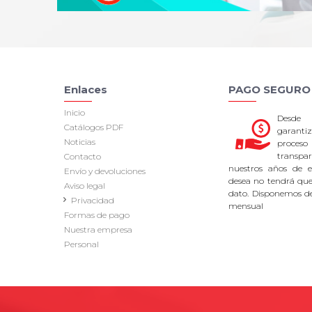
Enlaces
PAGO SEGURO
Inicio
Desde
Catálogos PDF
garan
Noticias
proce
transpa
Contacto
nuestros años de ex
Envío y devoluciones
desea no tendrá que 
Aviso legal
dato. Disponemos d
Privacidad
mensual
Formas de pago
Nuestra empresa
Personal