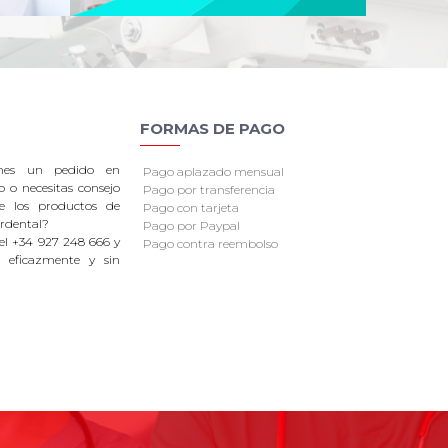
FORMAS DE PAGO
enes un pedido en
Pago aplazado mensual
o o necesitas consejo
Pago por transferencia
re los productos de
Pago con tarjeta
rdental?
Pago por Paypal
el +34 927 248 666 y
Pago contra reembolso
 eficazmente y sin