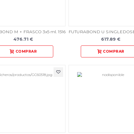
OND M + FRASCO 3x5 ml. 1516
476.71 €
617.89 €