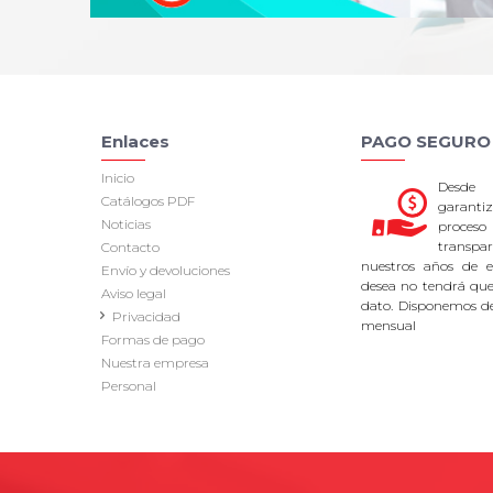
Enlaces
PAGO SEGURO
Inicio
Desde
Catálogos PDF
garan
Noticias
proce
transpa
Contacto
nuestros años de ex
Envío y devoluciones
desea no tendrá que 
Aviso legal
dato. Disponemos d
Privacidad
mensual
Formas de pago
Nuestra empresa
Personal