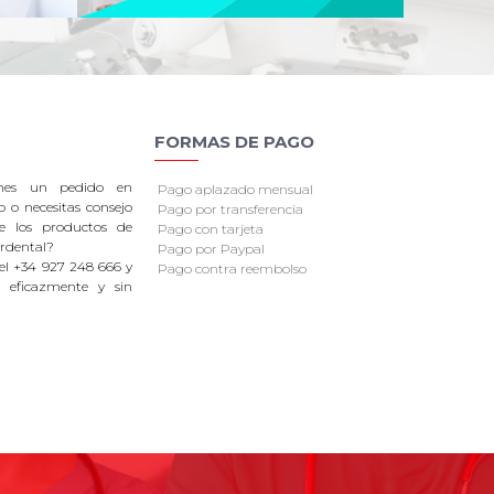
FORMAS DE PAGO
enes un pedido en
Pago aplazado mensual
o o necesitas consejo
Pago por transferencia
re los productos de
Pago con tarjeta
rdental?
Pago por Paypal
el +34 927 248 666 y
Pago contra reembolso
 eficazmente y sin