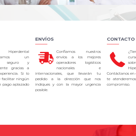
ENVÍOS
CONTACTO
 Hiperdental
Confiamos nuestros
¿Ti
tizamos un
envíos a los mejores
curs
so seguro y
operadores logísticos
sob
rente gracias a
nacionales e
Hipe
periencia. Si lo
internacionales, que llevarán tu
Contáctanos en 
facilitar ningún
pedido a la dirección que nos
te atenderemos
e pago aplazado
indiques y con la mayor urgencia
compromiso.
posible.