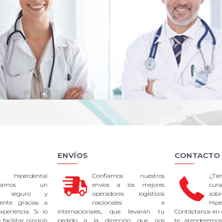
ENVÍOS
CONTACTO
 Hiperdental
Confiamos nuestros
¿Ti
tizamos un
envíos a los mejores
curs
so seguro y
operadores logísticos
sob
rente gracias a
nacionales e
Hipe
periencia. Si lo
internacionales, que llevarán tu
Contáctanos en 
facilitar ningún
pedido a la dirección que nos
te atenderemos