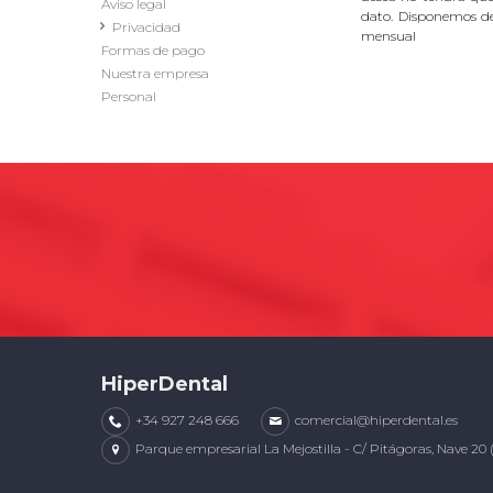
Aviso legal
dato. Disponemos d
Privacidad
mensual
Formas de pago
Nuestra empresa
Personal
HiperDental
+34 927 248 666
comercial@hiperdental.es
Parque empresarial La Mejostilla - C/ Pitágoras, Nave 20 