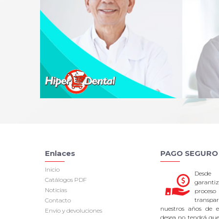
Enlaces
PAGO SEGURO
Inicio
Desde
Catálogos PDF
garan
Noticias
proce
transpa
Contacto
nuestros años de ex
Envío y devoluciones
desea no tendrá que 