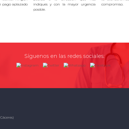
e pago aplazado
indiques y con la mayor urgencia
compromiso.
posible.
Síguenos en las redes sociales:
(Cáceres)