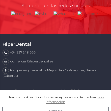
Síguenos en las redes sociales:
HiperDental
+34 927 248 666
comercial@hiperdental.es
Parque empresarial La Mejostilla - C/ Pitágoras, Nave 20
(Cáceres)
Comercio desarrollado con
Linkasoft LeKommerce
Usamos cookies. Si continuas, aceptas el uso de cookies.
Más
información