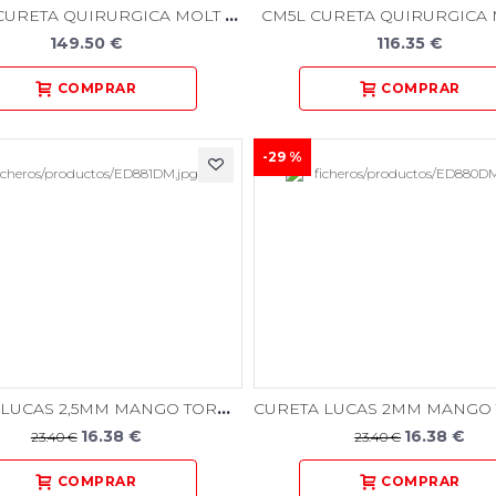
CM2/4X CURETA QUIRURGICA MOLT LINEA BLACK
CM5L CURETA QUIRURGICA 
149.50 €
116.35 €
-29 %
CURETA LUCAS 2,5MM MANGO TORNADO
16.38 €
16.38 €
23.40 €
23.40 €