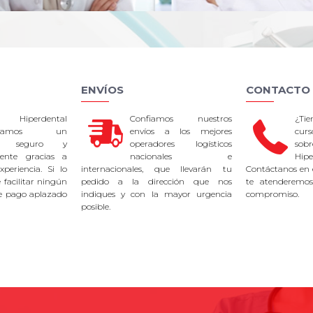
ENVÍOS
CONTACTO
 Hiperdental
Confiamos nuestros
¿Ti
tizamos un
envíos a los mejores
curs
so seguro y
operadores logísticos
sob
rente gracias a
nacionales e
Hipe
periencia. Si lo
internacionales, que llevarán tu
Contáctanos en 
facilitar ningún
pedido a la dirección que nos
te atenderemos
e pago aplazado
indiques y con la mayor urgencia
compromiso.
posible.