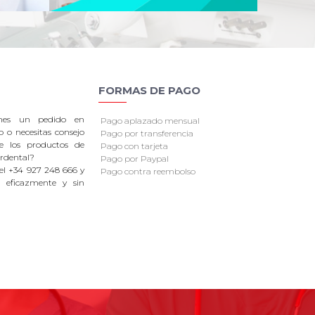
FORMAS DE PAGO
enes un pedido en
Pago aplazado mensual
o o necesitas consejo
Pago por transferencia
re los productos de
Pago con tarjeta
rdental?
Pago por Paypal
el +34 927 248 666 y
Pago contra reembolso
 eficazmente y sin