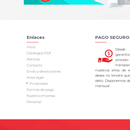
Enlaces
PAGO SEGURO
Inicio
Desde
Catálogos PDF
garan
Noticias
proce
transpa
Contacto
nuestros años de ex
Envío y devoluciones
desea no tendrá que 
Aviso legal
dato. Disponemos d
Privacidad
mensual
Formas de pago
Nuestra empresa
Personal