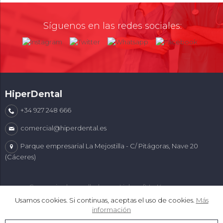
Síguenos en las redes sociales:
HiperDental
+34 927 248 666
comercial@hiperdental.es
Parque empresarial La Mejostilla - C/ Pitágoras, Nave 20
(Cáceres)
Comercio desarrollado con
Linkasoft LeKommerce
Usamos cookies. Si continuas, aceptas el uso de cookies.
Más
información